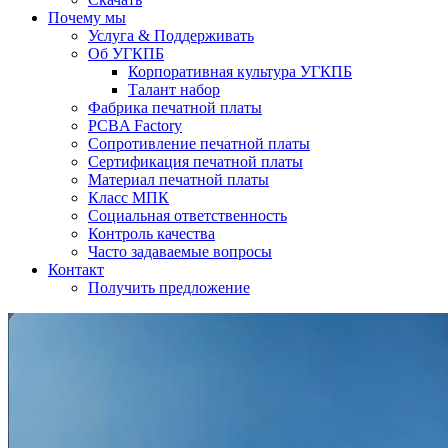
Почему мы
Услуга & Поддерживать
Об УГКПБ
Корпоративная культура УГКПБ
Талант набор
Фабрика печатной платы
PCBA Factory
Сопротивление печатной платы
Сертификация печатной платы
Материал печатной платы
Класс МПК
Социальная ответственность
Контроль качества
Часто задаваемые вопросы
Контакт
Получить предложение