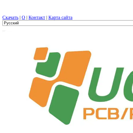
Проектирование печатных плат, Производство, печатная плат
Скачать
|
О
|
Контакт
|
Карта сайта