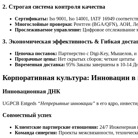
2. Строгая система контроля качества
Сертификаты:
Iso 9001, Iso 14001, IATF 16949 соответст
Многослойные проверки:
Рентген (BGA/QFN), АОИ, Лет
Прослеживаемое управление:
Цифровое отслеживание м
3. Экономическая эффективность & Гибкая доста
Цепочка поставок:
Партнерство с Digi-Key, Мышелов, 
Прозрачные цены:
Нет скрытых сборов; четкие цитаты
Ввременная доставка:
95% Заказы завершены в 10-14 Д
Корпоративная культура: Инновации в 
Инновационная ДНК
UGPCB Entgeds
“Непрерывные инновации”
в его ядро, инвест
Совместный успех
Клиентские партнерские отношения:
24/7 Инженерная
Команда синергия:
Проекты межсвязанности, техническ