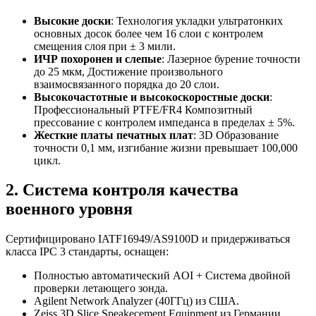
Высокие доски
: Технология укладки ультратонких
основных досок более чем 16 слои с контролем
смещения слоя при ± 3 мили.
ИЧР похоронен и слепые
: Лазерное бурение точности
до 25 мкм, Достижение произвольного
взаимосвязанного порядка до 20 слои.
Высокочастотные и высокоскоростные доски
:
Профессиональный PTFE/FR4 Композитный
прессование с контролем импеданса в пределах ± 5%.
Жесткие платы печатных плат
: 3D Образование
точности 0,1 мм, изгибание жизни превышает 100,000
цикл.
2. Система контроля качества
военного уровня
Сертифицировано IATF16949/AS9100D и придерживаться
класса IPC 3 стандарты, оснащен:
Полностью автоматический AOI + Система двойной
проверки летающего зонда.
Agilent Network Analyzer (40ГГц) из США.
Zeiss 3D Slice Speakecement Equipment из Германии.