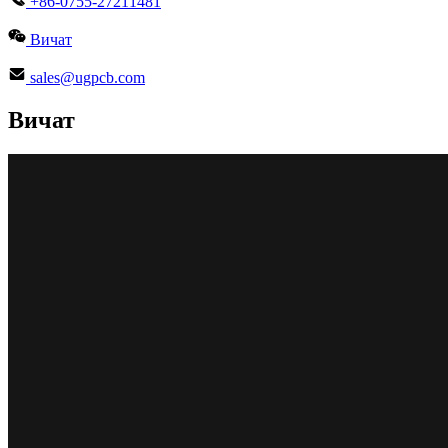
+86-0755-27211481
Вичат
sales@ugpcb.com
Вичат