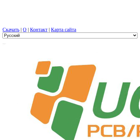
Проектирование печатных плат, Производство, печатная
плата, ПЭЦВД, и выбор компонентов с универсальной
службой
Скачать
|
О
|
Контакт
|
Карта сайта