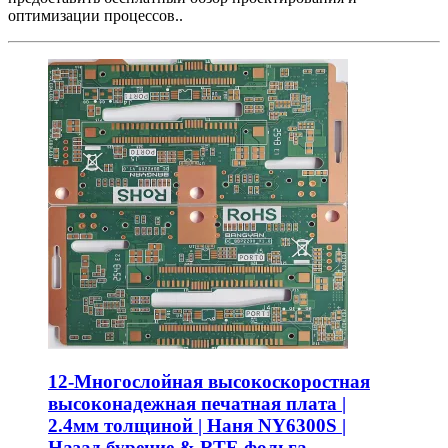
оптимизации процессов..
12-Многослойная высокоскоростная
высоконадежная печатная плата |
2.4мм толщиной | Наня NY6300S |
Назад бурение & RTF-фольга