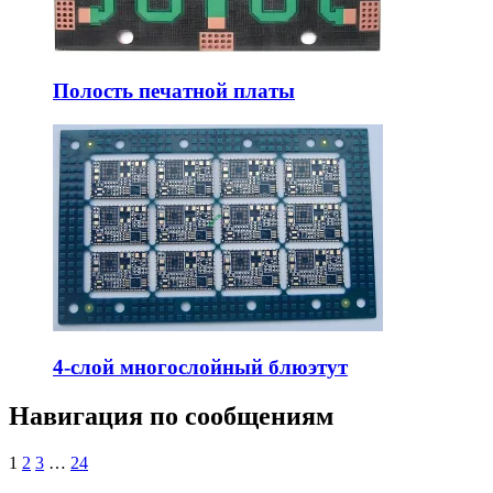
Полость печатной платы
4-слой многослойный блюэтут
Навигация по сообщениям
1
2
3
…
24