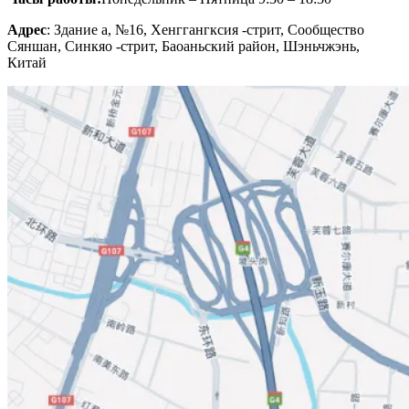
Адрес
: Здание а, №16, Хенггангксия -стрит, Сообщество
Сяншан, Синкяо -стрит, Баоаньский район, Шэньчжэнь,
Китай