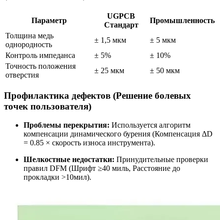
UGPCB
Параметр
Промышленность
Стандарт
Толщина медь
± 1,5 мкм
± 5 мкм
однородность
Контроль импеданса
± 5%
± 10%
Точность положения
± 25 мкм
± 50 мкм
отверстия
Профилактика дефектов (Решение болевых
точек пользователя)
Проблемы перекрытия:
Используется алгоритм
компенсации динамического бурения (Компенсация ΔD
= 0.85 × скорость износа инструмента).
Шелкостные недостатки:
Принудительные проверки
правил DFM (Шрифт ≥40 миль, Расстояние до
прокладки >10мил).