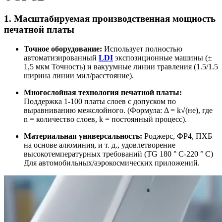
1. Масштабируемая производственная мощность
печатной платы
Точное оборудование:
Использует полностью
автоматизированный
LDI
экспозиционные машины (±
1,5 мкм Точность) и вакуумные линии травления (1.5/1.5
ширина линии мил/расстояние).
Многослойная технология печатной платы:
Поддержка 1-100 платы слоев с допуском по
выравниванию межслойного. (Формула: Δ = k√(не), где
n = количество слоев, k = постоянный процесс).
Материальная универсальность:
Роджерс, ФР4, ПХБ
на основе алюминия, и т. д., удовлетворение
высокотемпературных требований (TG 180 ° C-220 ° C)
Для автомобильных/аэрокосмических приложений.