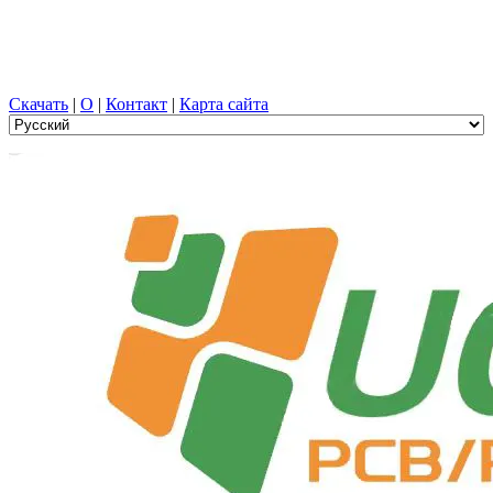
Проектирование печатных плат, Производство, печатная
плата, ПЭЦВД, и выбор компонентов с универсальной
службой
Скачать
|
О
|
Контакт
|
Карта сайта