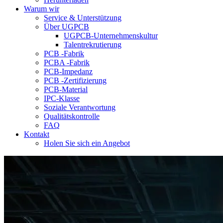
Warum wir
Service & Unterstützung
Über UGPCB
UGPCB-Unternehmenskultur
Talentrekrutierung
PCB -Fabrik
PCBA -Fabrik
PCB-Impedanz
PCB -Zertifizierung
PCB-Material
IPC-Klasse
Soziale Verantwortung
Qualitätskontrolle
FAQ
Kontakt
Holen Sie sich ein Angebot