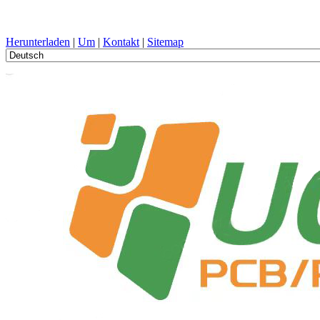
PCB-Design, Herstellung, Leiterplatte, PECVD, und Komponentena
Herunterladen
|
Um
|
Kontakt
|
Sitemap