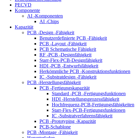
PECVD
Komponente
AI -Komponenten
AI -Chips
Kapazität
PCB -Design -Fähigkeit
Benutzerdefinierte PCB -Fähigkeit
PCB -Layout -Fähigkeit
PCB Schematische Fähigkeit
RF -PCB -Designfähigkeit
Starr-Flex-PCB-Designfähigkeit
HDI -PCB -Entwurfsfähigkeit
Herkömmliche PCB -Konstruktionsfunktionen
IC -Substratdesign -Fähigkeit
PCB -Herstellungsfähigkeit
PCB -Fertigungskapazität
Standard -PCB -Fertigungsfunktionen
HDI -Herstellungsprozessfähigkeit
Hochfrequenz-PCB-Fertigungsfähigkeiten
Starr-Flex-PCB-Fertigungsfunktionen
IC -Substratverfahrensfähigkeit
PCB -Prototyping -Kapazität
PCB-Schablone
PCB -Montage -Fähigkeit
Herunterladen