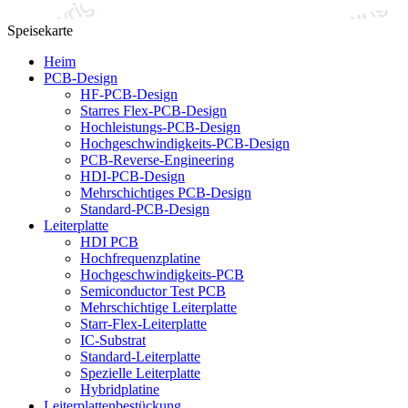
Speisekarte
Heim
PCB-Design
HF-PCB-Design
Starres Flex-PCB-Design
Hochleistungs-PCB-Design
Hochgeschwindigkeits-PCB-Design
PCB-Reverse-Engineering
HDI-PCB-Design
Mehrschichtiges PCB-Design
Standard-PCB-Design
Leiterplatte
HDI PCB
Hochfrequenzplatine
Hochgeschwindigkeits-PCB
Semiconductor Test PCB
Mehrschichtige Leiterplatte
Starr-Flex-Leiterplatte
IC-Substrat
Standard-Leiterplatte
Spezielle Leiterplatte
Hybridplatine
Leiterplattenbestückung