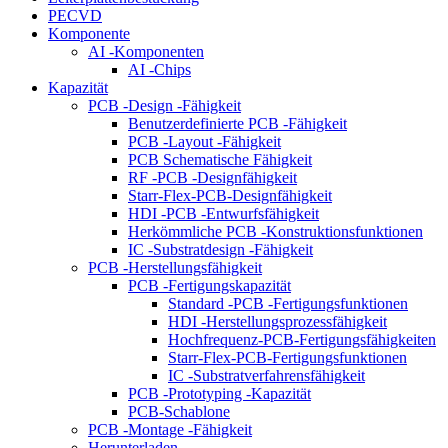
PECVD
Komponente
AI -Komponenten
AI -Chips
Kapazität
PCB -Design -Fähigkeit
Benutzerdefinierte PCB -Fähigkeit
PCB -Layout -Fähigkeit
PCB Schematische Fähigkeit
RF -PCB -Designfähigkeit
Starr-Flex-PCB-Designfähigkeit
HDI -PCB -Entwurfsfähigkeit
Herkömmliche PCB -Konstruktionsfunktionen
IC -Substratdesign -Fähigkeit
PCB -Herstellungsfähigkeit
PCB -Fertigungskapazität
Standard -PCB -Fertigungsfunktionen
HDI -Herstellungsprozessfähigkeit
Hochfrequenz-PCB-Fertigungsfähigkeiten
Starr-Flex-PCB-Fertigungsfunktionen
IC -Substratverfahrensfähigkeit
PCB -Prototyping -Kapazität
PCB-Schablone
PCB -Montage -Fähigkeit
Herunterladen