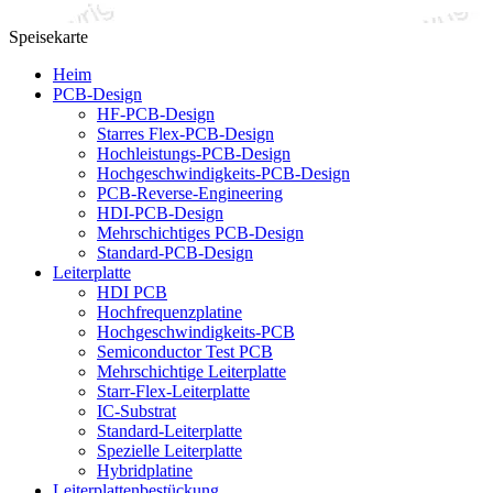
Speisekarte
Heim
PCB-Design
HF-PCB-Design
Starres Flex-PCB-Design
Hochleistungs-PCB-Design
Hochgeschwindigkeits-PCB-Design
PCB-Reverse-Engineering
HDI-PCB-Design
Mehrschichtiges PCB-Design
Standard-PCB-Design
Leiterplatte
HDI PCB
Hochfrequenzplatine
Hochgeschwindigkeits-PCB
Semiconductor Test PCB
Mehrschichtige Leiterplatte
Starr-Flex-Leiterplatte
IC-Substrat
Standard-Leiterplatte
Spezielle Leiterplatte
Hybridplatine
Leiterplattenbestückung