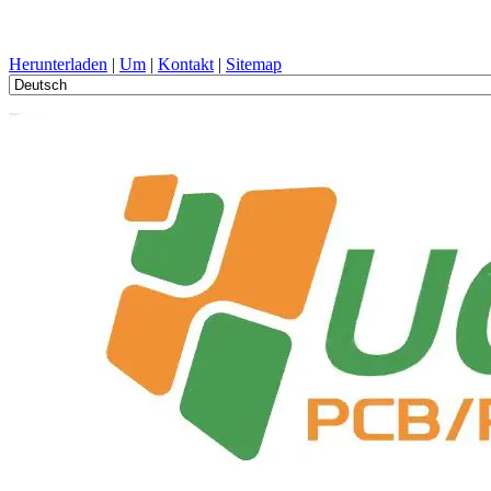
PCB-Design, Herstellung, Leiterplatte, PECVD, und Komponentena
Herunterladen
|
Um
|
Kontakt
|
Sitemap