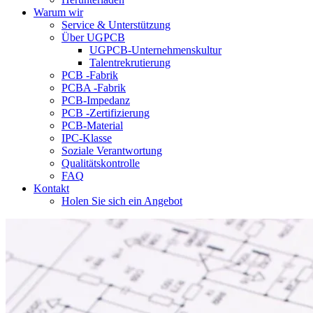
Warum wir
Service & Unterstützung
Über UGPCB
UGPCB-Unternehmenskultur
Talentrekrutierung
PCB -Fabrik
PCBA -Fabrik
PCB-Impedanz
PCB -Zertifizierung
PCB-Material
IPC-Klasse
Soziale Verantwortung
Qualitätskontrolle
FAQ
Kontakt
Holen Sie sich ein Angebot