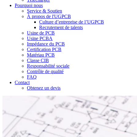
Pourquoi nous
Service & Soutien
À propos de l'UGPCB
Culture d’entreprise de l’UGPCB
Recrutement de talents
Usine de PCB
Usine PCBA
Impédance du PCB
Certification PCB
Matériau PCB
Classe CIB
Responsabilité sociale
Contrôle de qualité
FAQ
Contact
Obtenez un devis