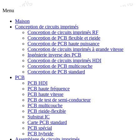
Menu
Maison
Conception de circuits imprimés
Conception de circuits imprimés RF
Conception de PCB flexible et rigide
Conception de PCB haute puissance
Conception de circuits imprimés à grande vitesse
Ingénierie inverse des PCB
Conception de circuits imprimés HDI
Conception de PCB multicouche
Conception de PCB standard
PCB
PCB HDI
PCB haute fréquence
PCB haute vitesse
PCB de test de semi-conducteur
PCB multicouche
PCB rigide-flexible
Substrat IC
Carte PCB standard
PCB spécial
PCB hybride
Assemblage de circuits imprimés