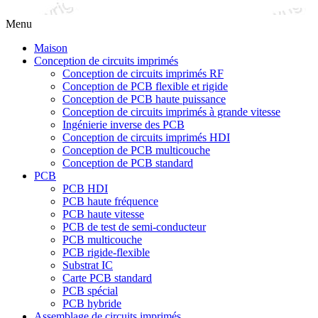
Menu
Maison
Conception de circuits imprimés
Conception de circuits imprimés RF
Conception de PCB flexible et rigide
Conception de PCB haute puissance
Conception de circuits imprimés à grande vitesse
Ingénierie inverse des PCB
Conception de circuits imprimés HDI
Conception de PCB multicouche
Conception de PCB standard
PCB
PCB HDI
PCB haute fréquence
PCB haute vitesse
PCB de test de semi-conducteur
PCB multicouche
PCB rigide-flexible
Substrat IC
Carte PCB standard
PCB spécial
PCB hybride
Assemblage de circuits imprimés