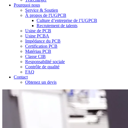
Pourquoi nous
Service & Soutien
À propos de l'UGPCB
Culture d’entreprise de l’UGPCB
Recrutement de talents
Usine de PCB
Usine PCBA
Impédance du PCB
Certification PCB
Matériau PCB
Classe CIB
Responsabilité sociale
Contrôle de qualité
FAQ
Contact
Obtenez un devis