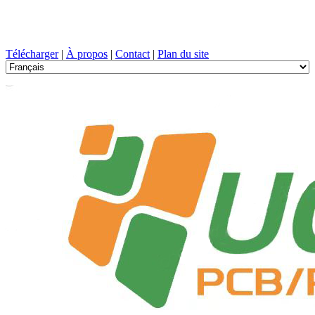
Conception de circuits imprimés, Fabrication, PCB, PECVD, et
sélection des composants avec un service à guichet unique
Télécharger
|
À propos
|
Contact
|
Plan du site