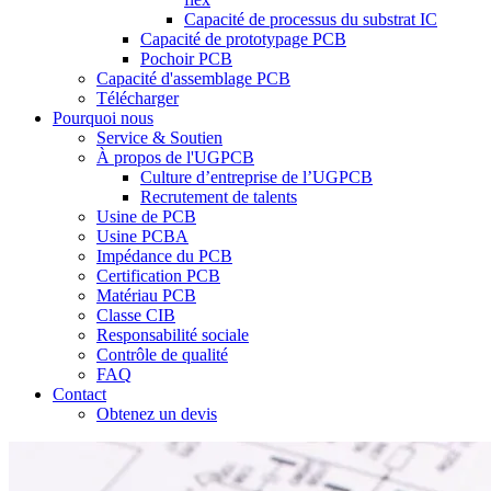
Capacité de processus du substrat IC
Capacité de prototypage PCB
Pochoir PCB
Capacité d'assemblage PCB
Télécharger
Pourquoi nous
Service & Soutien
À propos de l'UGPCB
Culture d’entreprise de l’UGPCB
Recrutement de talents
Usine de PCB
Usine PCBA
Impédance du PCB
Certification PCB
Matériau PCB
Classe CIB
Responsabilité sociale
Contrôle de qualité
FAQ
Contact
Obtenez un devis