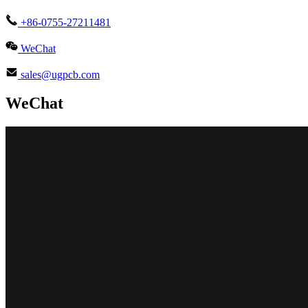
+86-0755-27211481
WeChat
sales@ugpcb.com
WeChat