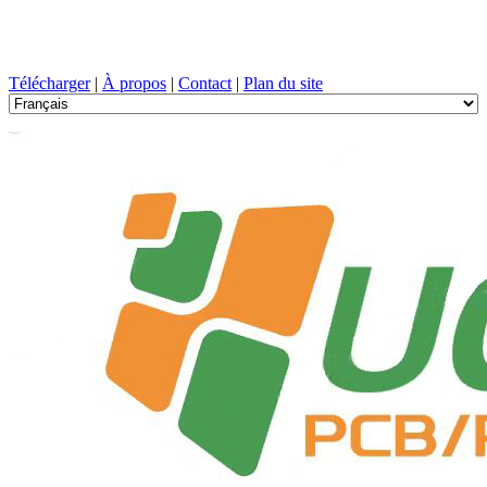
Conception de circuits imprimés, Fabrication, PCB, PECVD, et
sélection des composants avec un service à guichet unique
Télécharger
|
À propos
|
Contact
|
Plan du site