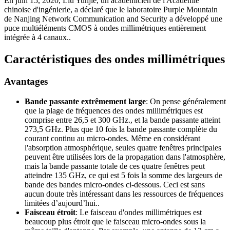
En juin 15, 2020, Liu Yunjie, un académicien de l'Académie
chinoise d'ingénierie, a déclaré que le laboratoire Purple Mountain
de Nanjing Network Communication and Security a développé une
puce multiéléments CMOS à ondes millimétriques entièrement
intégrée à 4 canaux..
Caractéristiques des ondes millimétriques
Avantages
Bande passante extrêmement large
: On pense généralement
que la plage de fréquences des ondes millimétriques est
comprise entre 26,5 et 300 GHz., et la bande passante atteint
273,5 GHz. Plus que 10 fois la bande passante complète du
courant continu au micro-ondes. Même en considérant
l'absorption atmosphérique, seules quatre fenêtres principales
peuvent être utilisées lors de la propagation dans l'atmosphère,
mais la bande passante totale de ces quatre fenêtres peut
atteindre 135 GHz, ce qui est 5 fois la somme des largeurs de
bande des bandes micro-ondes ci-dessous. Ceci est sans
aucun doute très intéressant dans les ressources de fréquences
limitées d’aujourd’hui..
Faisceau étroit
: Le faisceau d'ondes millimétriques est
beaucoup plus étroit que le faisceau micro-ondes sous la