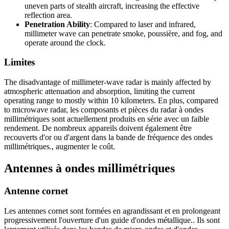
uneven parts of stealth aircraft
,
increasing the effective
reflection area
.
Penetration Ability
:
Compared to laser and infrared
,
millimeter wave can penetrate smoke
, poussière,
and fog
,
and
operate around the clock
.
Limites
The disadvantage of millimeter-wave radar is mainly affected by
atmospheric attenuation and absorption
,
limiting the current
operating range to mostly within
10
kilometers
. En plus,
compared
to microwave radar
, les composants et pièces du radar à ondes
millimétriques sont actuellement produits en série avec un faible
rendement. De nombreux appareils doivent également être
recouverts d'or ou d'argent dans la bande de fréquence des ondes
millimétriques., augmenter le coût.
Antennes à ondes millimétriques
Antenne cornet
Les antennes cornet sont formées en agrandissant et en prolongeant
progressivement l'ouverture d'un guide d'ondes métallique.. Ils sont