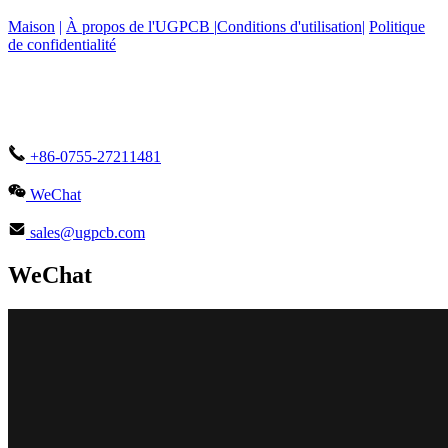
Maison
|
À propos de l'UGPCB |
Conditions d'utilisation
|
Politique
de confidentialité
+86-0755-27211481
WeChat
sales@ugpcb.com
WeChat