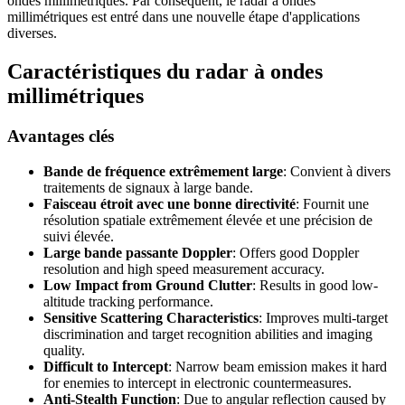
ondes millimétriques. Par conséquent, le radar à ondes
millimétriques est entré dans une nouvelle étape d'applications
diverses.
Caractéristiques du radar à ondes
millimétriques
Avantages clés
Bande de fréquence extrêmement large
: Convient à divers
traitements de signaux à large bande.
Faisceau étroit avec une bonne directivité
: Fournit une
résolution spatiale extrêmement élevée et une précision de
suivi élevée.
Large bande passante Doppler
:
Offers good Doppler
resolution and high speed measurement accuracy
.
Low Impact from Ground Clutter
:
Results in good low-
altitude tracking performance
.
Sensitive Scattering Characteristics
:
Improves multi-target
discrimination and target recognition abilities and imaging
quality
.
Difficult to Intercept
:
Narrow beam emission makes it hard
for enemies to intercept in electronic countermeasures
.
Anti-Stealth Function
:
Due to angular reflection caused by