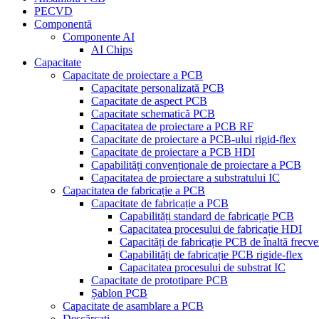
PECVD
Componentă
Componente AI
AI Chips
Capacitate
Capacitate de proiectare a PCB
Capacitate personalizată PCB
Capacitate de aspect PCB
Capacitate schematică PCB
Capacitatea de proiectare a PCB RF
Capacitate de proiectare a PCB-ului rigid-flex
Capacitate de proiectare a PCB HDI
Capabilități convenționale de proiectare a PCB
Capacitatea de proiectare a substratului IC
Capacitatea de fabricație a PCB
Capacitate de fabricație a PCB
Capabilități standard de fabricație PCB
Capacitatea procesului de fabricație HDI
Capacități de fabricație PCB de înaltă frecve
Capabilități de fabricație PCB rigide-flex
Capacitatea procesului de substrat IC
Capacitate de prototipare PCB
Șablon PCB
Capacitate de asamblare a PCB
Descărcați