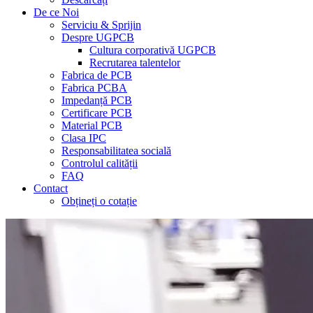
De ce Noi
Serviciu & Sprijin
Despre UGPCB
Cultura corporativă UGPCB
Recrutarea talentelor
Fabrica de PCB
Fabrica PCBA
Impedanță PCB
Certificare PCB
Material PCB
Clasa IPC
Responsabilitatea socială
Controlul calității
FAQ
Contact
Obțineți o cotație