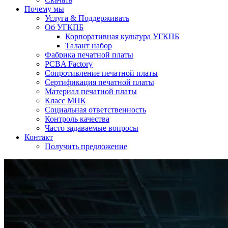
Почему мы
Услуга & Поддерживать
Об УГКПБ
Корпоративная культура УГКПБ
Талант набор
Фабрика печатной платы
PCBA Factory
Сопротивление печатной платы
Сертификация печатной платы
Материал печатной платы
Класс МПК
Социальная ответственность
Контроль качества
Часто задаваемые вопросы
Контакт
Получить предложение