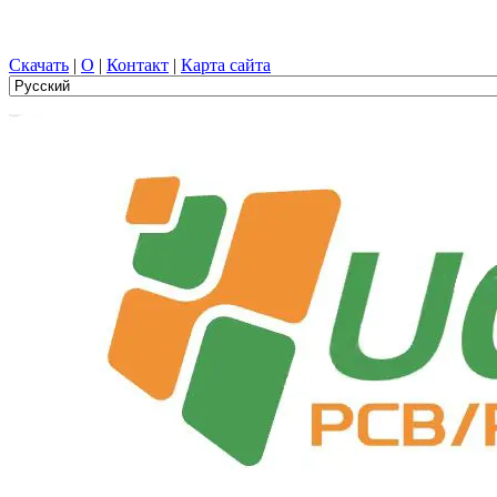
Проектирование печатных плат, Производство, печатная плат
Скачать
|
О
|
Контакт
|
Карта сайта