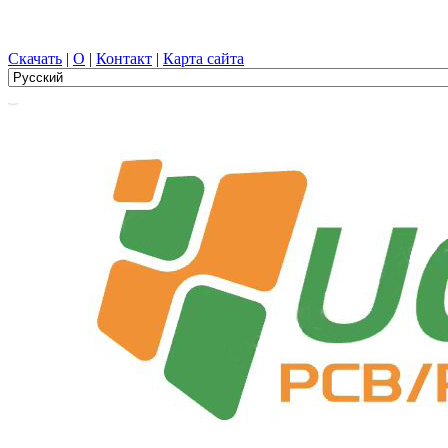
Проектирование печатных плат, Производство, печатная плат
Скачать
|
О
|
Контакт
|
Карта сайта