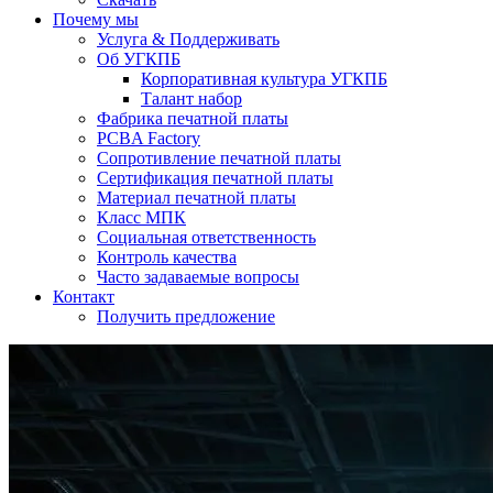
Почему мы
Услуга & Поддерживать
Об УГКПБ
Корпоративная культура УГКПБ
Талант набор
Фабрика печатной платы
PCBA Factory
Сопротивление печатной платы
Сертификация печатной платы
Материал печатной платы
Класс МПК
Социальная ответственность
Контроль качества
Часто задаваемые вопросы
Контакт
Получить предложение