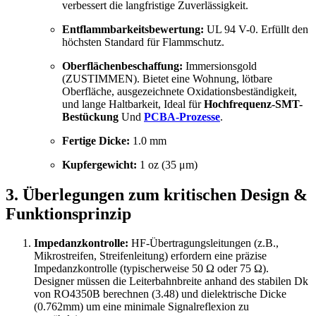
verbessert die langfristige Zuverlässigkeit.
Entflammbarkeitsbewertung:
UL 94 V-0. Erfüllt den
höchsten Standard für Flammschutz.
Oberflächenbeschaffung:
Immersionsgold
(ZUSTIMMEN). Bietet eine Wohnung, lötbare
Oberfläche, ausgezeichnete Oxidationsbeständigkeit,
und lange Haltbarkeit, Ideal für
Hochfrequenz-SMT-
Bestückung
Und
PCBA-Prozesse
.
Fertige Dicke:
1.0 mm
Kupfergewicht:
1 oz (35 μm)
3. Überlegungen zum kritischen Design &
Funktionsprinzip
Impedanzkontrolle:
HF-Übertragungsleitungen (z.B.,
Mikrostreifen, Streifenleitung) erfordern eine präzise
Impedanzkontrolle (typischerweise 50 Ω oder 75 Ω).
Designer müssen die Leiterbahnbreite anhand des stabilen Dk
von RO4350B berechnen (3.48) und dielektrische Dicke
(0.762mm) um eine minimale Signalreflexion zu