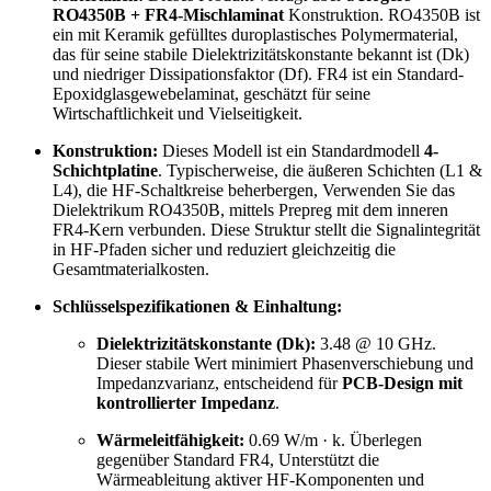
RO4350B + FR4-Mischlaminat
Konstruktion. RO4350B ist
ein mit Keramik gefülltes duroplastisches Polymermaterial,
das für seine stabile Dielektrizitätskonstante bekannt ist (Dk)
und niedriger Dissipationsfaktor (Df). FR4 ist ein Standard-
Epoxidglasgewebelaminat, geschätzt für seine
Wirtschaftlichkeit und Vielseitigkeit.
Konstruktion:
Dieses Modell ist ein Standardmodell
4-
Schichtplatine
. Typischerweise, die äußeren Schichten (L1 &
L4), die HF-Schaltkreise beherbergen, Verwenden Sie das
Dielektrikum RO4350B, mittels Prepreg mit dem inneren
FR4-Kern verbunden. Diese Struktur stellt die Signalintegrität
in HF-Pfaden sicher und reduziert gleichzeitig die
Gesamtmaterialkosten.
Schlüsselspezifikationen & Einhaltung:
Dielektrizitätskonstante (Dk):
3.48 @ 10 GHz.
Dieser stabile Wert minimiert Phasenverschiebung und
Impedanzvarianz, entscheidend für
PCB-Design mit
kontrollierter Impedanz
.
Wärmeleitfähigkeit:
0.69 W/m · k. Überlegen
gegenüber Standard FR4, Unterstützt die
Wärmeableitung aktiver HF-Komponenten und