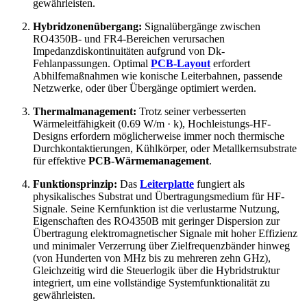
gewährleisten.
Hybridzonenübergang:
Signalübergänge zwischen
RO4350B- und FR4-Bereichen verursachen
Impedanzdiskontinuitäten aufgrund von Dk-
Fehlanpassungen. Optimal
PCB-Layout
erfordert
Abhilfemaßnahmen wie konische Leiterbahnen, passende
Netzwerke, oder über Übergänge optimiert werden.
Thermalmanagement:
Trotz seiner verbesserten
Wärmeleitfähigkeit (0.69 W/m · k), Hochleistungs-HF-
Designs erfordern möglicherweise immer noch thermische
Durchkontaktierungen, Kühlkörper, oder Metallkernsubstrate
für effektive
PCB-Wärmemanagement
.
Funktionsprinzip:
Das
Leiterplatte
fungiert als
physikalisches Substrat und Übertragungsmedium für HF-
Signale. Seine Kernfunktion ist die verlustarme Nutzung,
Eigenschaften des RO4350B mit geringer Dispersion zur
Übertragung elektromagnetischer Signale mit hoher Effizienz
und minimaler Verzerrung über Zielfrequenzbänder hinweg
(von Hunderten von MHz bis zu mehreren zehn GHz),
Gleichzeitig wird die Steuerlogik über die Hybridstruktur
integriert, um eine vollständige Systemfunktionalität zu
gewährleisten.