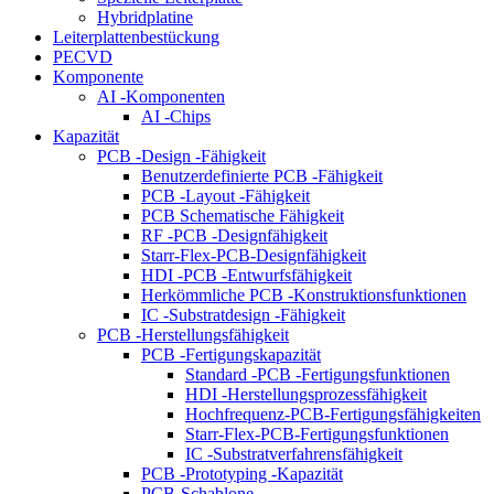
Hybridplatine
Leiterplattenbestückung
PECVD
Komponente
AI -Komponenten
AI -Chips
Kapazität
PCB -Design -Fähigkeit
Benutzerdefinierte PCB -Fähigkeit
PCB -Layout -Fähigkeit
PCB Schematische Fähigkeit
RF -PCB -Designfähigkeit
Starr-Flex-PCB-Designfähigkeit
HDI -PCB -Entwurfsfähigkeit
Herkömmliche PCB -Konstruktionsfunktionen
IC -Substratdesign -Fähigkeit
PCB -Herstellungsfähigkeit
PCB -Fertigungskapazität
Standard -PCB -Fertigungsfunktionen
HDI -Herstellungsprozessfähigkeit
Hochfrequenz-PCB-Fertigungsfähigkeiten
Starr-Flex-PCB-Fertigungsfunktionen
IC -Substratverfahrensfähigkeit
PCB -Prototyping -Kapazität
PCB-Schablone