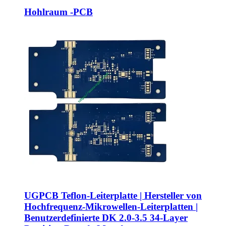
Hohlraum -PCB
UGPCB Teflon-Leiterplatte | Hersteller von
Hochfrequenz-Mikrowellen-Leiterplatten |
Benutzerdefinierte DK 2.0-3.5 34-Layer