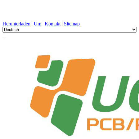
PCB-Design, Herstellung, Leiterplatte, PECVD, und
Komponentenauswahl mit One-Stop-Service
Herunterladen
|
Um
|
Kontakt
|
Sitemap