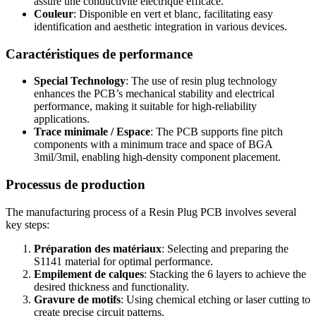
assure une conductivité électrique efficace.
Couleur
: Disponible en vert et blanc,
facilitating easy
identification and aesthetic integration in various devices
.
Caractéristiques de performance
Special Technology
:
The use of resin plug technology
enhances the PCB’s mechanical stability and electrical
performance
,
making it suitable for high-reliability
applications
.
Trace minimale / Espace
:
The PCB supports fine pitch
components with a minimum trace and space of BGA
3mil/3mil
,
enabling high-density component placement
.
Processus de production
The manufacturing process of a Resin Plug PCB involves several
key steps
:
Préparation des matériaux
:
Selecting and preparing the
S1141 material for optimal performance
.
Empilement de calques
:
Stacking the
6
layers to achieve the
desired thickness and functionality
.
Gravure de motifs
:
Using chemical etching or laser cutting to
create precise circuit patterns
.