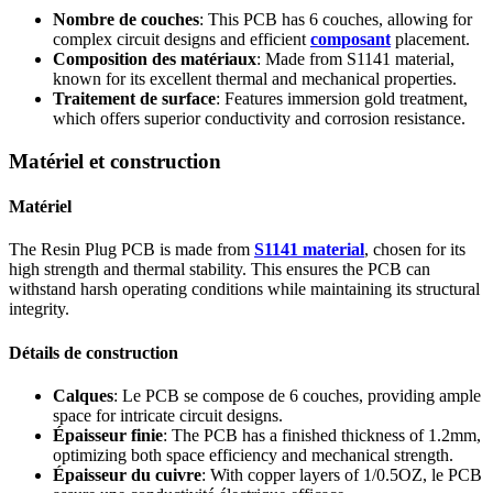
Nombre de couches
:
This PCB has
6 couches,
allowing for
complex circuit designs and efficient
composant
placement.
Composition des matériaux
:
Made from S1141 material
,
known for its excellent thermal and mechanical properties
.
Traitement de surface
:
Features immersion gold treatment
,
which offers superior conductivity and corrosion resistance
.
Matériel et construction
Matériel
The Resin Plug PCB is made from
S1141 material
,
chosen for its
high strength and thermal stability
.
This ensures the PCB can
withstand harsh operating conditions while maintaining its structural
integrity
.
Détails de construction
Calques
: Le PCB se compose de 6 couches,
providing ample
space for intricate circuit designs
.
Épaisseur finie
:
The PCB has a finished thickness of 1.2mm
,
optimizing both space efficiency and mechanical strength
.
Épaisseur du cuivre
:
With copper layers of 1/0.5OZ
, le PCB