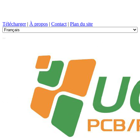
Conception de circuits imprimés, Fabrication, PCB, PECVD, et
sélection des composants avec un service à guichet unique
Télécharger
|
À propos
|
Contact
|
Plan du site