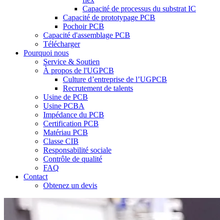
Capacité de processus du substrat IC
Capacité de prototypage PCB
Pochoir PCB
Capacité d'assemblage PCB
Télécharger
Pourquoi nous
Service & Soutien
À propos de l'UGPCB
Culture d’entreprise de l’UGPCB
Recrutement de talents
Usine de PCB
Usine PCBA
Impédance du PCB
Certification PCB
Matériau PCB
Classe CIB
Responsabilité sociale
Contrôle de qualité
FAQ
Contact
Obtenez un devis