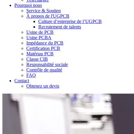
Pourquoi nous
Service & Soutien
À propos de l'UGPCB
Culture d’entreprise de l’UGPCB
Recrutement de talents
Usine de PCB
Usine PCBA
Impédance du PCB
Certification PCB
Matériau PCB
Classe CIB
Responsabilité sociale
Contrôle de qualité
FAQ
Contact
Obtenez un devis