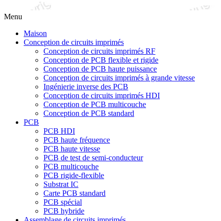
Menu
Maison
Conception de circuits imprimés
Conception de circuits imprimés RF
Conception de PCB flexible et rigide
Conception de PCB haute puissance
Conception de circuits imprimés à grande vitesse
Ingénierie inverse des PCB
Conception de circuits imprimés HDI
Conception de PCB multicouche
Conception de PCB standard
PCB
PCB HDI
PCB haute fréquence
PCB haute vitesse
PCB de test de semi-conducteur
PCB multicouche
PCB rigide-flexible
Substrat IC
Carte PCB standard
PCB spécial
PCB hybride
Assemblage de circuits imprimés