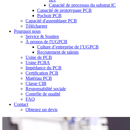
Capacité de processus du substrat IC
Capacité de prototypage PCB
Pochoir PCB
Capacité d'assemblage PCB
Télécharger
Pourquoi nous
Service & Soutien
À propos de l'UGPCB
Culture d’entreprise de l’UGPCB
Recrutement de talents
Usine de PCB
Usine PCBA
Impédance du PCB
Certification PCB
Matériau PCB
Classe CIB
Responsabilité sociale
Contrôle de qualité
FAQ
Contact
Obtenez un devis