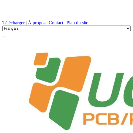
Conception de circuits imprimés, Fabrication, PCB, PECVD, et
sélection des composants avec un service à guichet unique
Télécharger
|
À propos
|
Contact
|
Plan du site