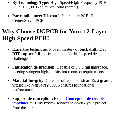
By Technology Type
:
High-Speed/High-Frequency PCB
,
PCB HDI, PCB en cuivre lourd (
partial
)
Par candidature:
Telecom Infrastructure PCB
,
Data
Center/Server PCB
Why Choose UGPCB for Your 12-Layer
High-Speed PCB
?
Expertise technique:
Proven mastery of
back drilling
et
RTF copper foil
application to tackle high-speed design
challenges
.
Fabrication de précision:
Capable of
3/3.5
mil line/space
,
meeting stringent high-density interconnect requirements
.
Material Integrity
:
Core use of reputable
stratifiés à grande
vitesse
like Nanya NY6300S ensures foundational
performance
.
Support de conception:
Expert
Conception de circuits
imprimés
et
DFM review
services to de-risk your project
from the start
.