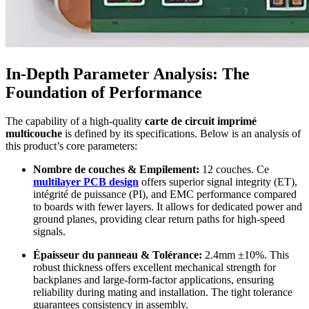
In-Depth Parameter Analysis
:
The
Foundation of Performance
The capability of a high-quality
carte de circuit imprimé
multicouche
is defined by its specifications
.
Below is an analysis of
this product’s core parameters
:
Nombre de couches & Empilement:
12 couches. Ce
multilayer PCB design
offers superior signal integrity
(ET),
intégrité de puissance (PI),
and EMC performance compared
to boards with fewer layers
.
It allows for dedicated power and
ground planes
,
providing clear return paths for high-speed
signals
.
Épaisseur du panneau & Tolérance:
2.4mm ±10%.
This
robust thickness offers excellent mechanical strength for
backplanes and large-form-factor applications
,
ensuring
reliability during mating and installation
.
The tight tolerance
guarantees consistency in assembly
.