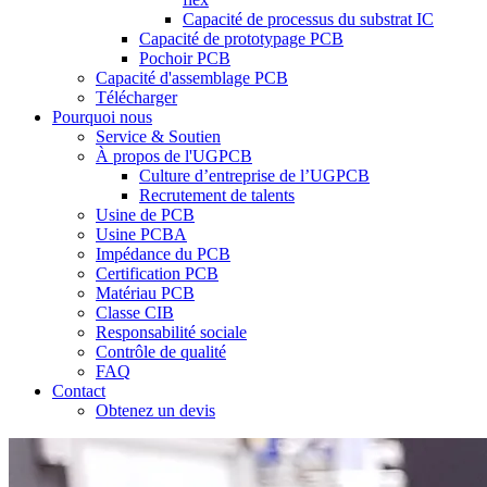
Capacité de processus du substrat IC
Capacité de prototypage PCB
Pochoir PCB
Capacité d'assemblage PCB
Télécharger
Pourquoi nous
Service & Soutien
À propos de l'UGPCB
Culture d’entreprise de l’UGPCB
Recrutement de talents
Usine de PCB
Usine PCBA
Impédance du PCB
Certification PCB
Matériau PCB
Classe CIB
Responsabilité sociale
Contrôle de qualité
FAQ
Contact
Obtenez un devis