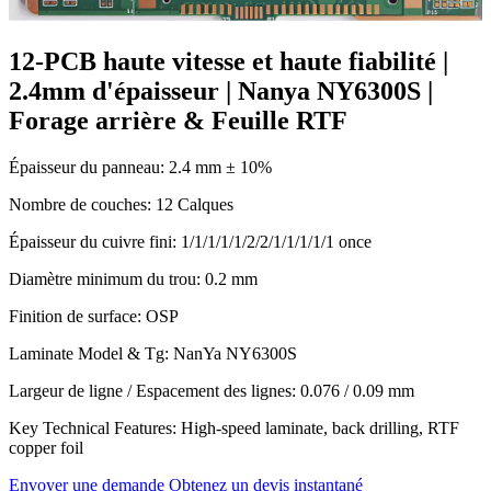
12-PCB haute vitesse et haute fiabilité |
2.4mm d'épaisseur | Nanya NY6300S |
Forage arrière & Feuille RTF
Épaisseur du panneau: 2.4
mm ±
10%
Nombre de couches: 12 Calques
Épaisseur du cuivre fini: 1/1/1/1/1/2/2/1/1/1/1/1 once
Diamètre minimum du trou: 0.2 mm
Finition de surface: OSP
Laminate Model
& Tg:
NanYa NY6300S
Largeur de ligne / Espacement des lignes: 0.076 / 0.09 mm
Key Technical Features
:
High-speed laminate
,
back drilling
,
RTF
copper foil
Envoyer une demande
Obtenez un devis instantané