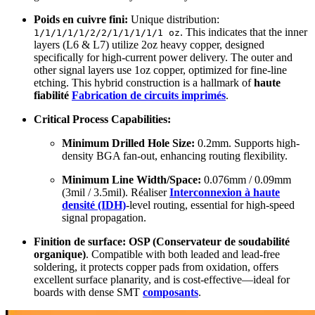
Poids en cuivre fini:
Unique distribution
:
.
This indicates that the inner
1/1/1/1/1/2/2/1/1/1/1/1 oz
layers
(L6 &
L7
)
utilize 2oz heavy copper
,
designed
specifically for high-current power delivery
.
The outer and
other signal layers use 1oz copper
,
optimized for fine-line
etching
.
This hybrid construction is a hallmark of
haute
fiabilité
Fabrication de circuits imprimés
.
Critical Process Capabilities
:
Minimum Drilled Hole Size
:
0.2mm.
Supports high-
density BGA fan-out
,
enhancing routing flexibility
.
Minimum Line Width/Space
:
0.076mm / 0.09mm
(3mil / 3.5mil). Réaliser
Interconnexion à haute
densité (IDH)
-
level routing
,
essential for high-speed
signal propagation
.
Finition de surface:
OSP (Conservateur de soudabilité
organique)
.
Compatible with both leaded and lead-free
soldering
,
it protects copper pads from oxidation
,
offers
excellent surface planarity
,
and is cost-effective—ideal for
boards with dense SMT
composants
.