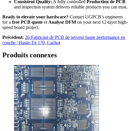
Consistent Quality
:
A fully controlled
Production de PCB
and inspection system delivers reliable products you can trust
.
Ready to elevate your hardware
?
Contact UGPCB’s engineers
for a
free PCB quote
et
Analyse DFM
on your next 12-layer high-
speed board project
.
Précédent:
26-Fabricant de PCB de serveur haute performance en
couche | Haute-Tg 170, Cachot
Produits connexes