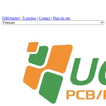
Conception de circuits imprimés, Fabrication, PCB, PECVD, et
sélection des composants avec un service à guichet unique
Télécharger
|
À propos
|
Contact
|
Plan du site