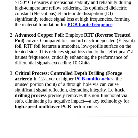
>150° C)
ensures dimensional stability and reliability during
high-temperature reflow soldering
.
Its optimized dielectric
constant
(Ne sait pas) et facteur de dissipation (Df)
significantly reduce signal loss at high frequencies
,
forming
the material foundation for
PCB haute fréquence
.
Advanced Copper Foil
:
Employe
RTF (
Reverse Treated
Foil
)
cuivre.
Compared to standard electrodeposited
(Élégant)
foil
,
RTF foil features a smoother
,
low-profile surface on the
treated side
.
This reduces signal loss due to the
“effet peau” à
hautes fréquences,
critically enhancing the performance of
differential signals exceeding
10 Gbit/s.
Critical Process
:
Controlled-Depth Drilling
(Forage
arrière):
In 12-layer or higher
PCB multicouches
,
the
unused portion
(bout)
of a through-hole via can cause
significant signal reflection
,
degrading integrity
. Le
back
drilling process
precisely removes this non-functional via
stub
,
eliminating its negative impact—a key technology for
high-speed multilayer PCB
performance.