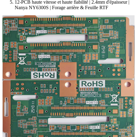
12-PCB haute vitesse et haute fiabilité | 2.4mm d'épaisseur |
Nanya NY6300S | Forage arrière & Feuille RTF