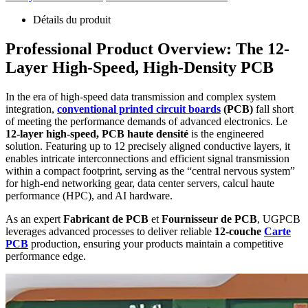
Détails du produit
Professional Product Overview
:
The 12-
Layer High-Speed
,
High-Density PCB
In the era of high-speed data transmission and complex system
integration
,
conventional printed circuit boards
(PCB)
fall short
of meeting the performance demands of advanced electronics
. Le
12-
layer high-speed
, PCB haute densité
is the engineered
solution
.
Featuring up to
12
precisely aligned conductive layers
,
it
enables intricate interconnections and efficient signal transmission
within a compact footprint
,
serving as the
“
central nervous system
”
for high-end networking gear
,
data center servers
, calcul haute
performance (HPC),
and AI hardware
.
As an expert
Fabricant de PCB
et
Fournisseur de PCB
,
UGPCB
leverages advanced processes to deliver reliable
12-couche
Carte
PCB
production,
ensuring your products maintain a competitive
performance edge
.