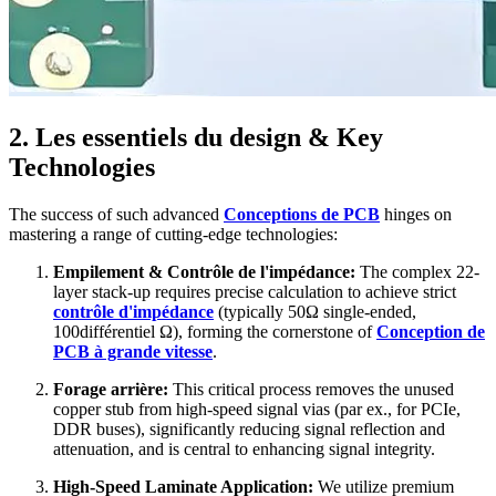
2. Les essentiels du design &
Key
Technologies
The success of such advanced
Conceptions de PCB
hinges on
mastering a range of cutting-edge technologies
:
Empilement & Contrôle de l'impédance:
The complex 22-
layer stack-up requires precise calculation to achieve strict
contrôle d'impédance
(
typically 50Ω single-ended
,
100différentiel Ω),
forming the cornerstone of
Conception de
PCB à grande vitesse
.
Forage arrière:
This critical process removes the unused
copper stub from high-speed signal vias
(par ex.,
for PCIe
,
DDR buses
),
significantly reducing signal reflection and
attenuation
,
and is central to enhancing signal integrity
.
High-Speed Laminate Application
:
We utilize premium