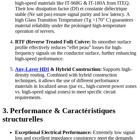
high-speed materials like IT-968G
&
IT-180A from ITEQ
.
Their low dissipation factor
(Df) et constante diélectrique
stable (Ne sait pas)
ensure signal purity and low latency
.
A
high Glass Transition Temperature
(Tg >170° C)
guarantees
material reliability under the prolonged high-temperature
operation of servers
.
RTF (
Reverse Treated Foil
) Cuivre:
Its smoother surface
profile effectively reduces
“effet peau”
losses for high-
frequency signals on the conductor surface
,
further enhancing
high-speed performance
.
Any-Layer HDI
&
Hybrid Construction
:
Supports high-
density routing
.
Combined with hybrid construction
techniques
,
it allows the use of different performance
materials in localized areas
(par ex.,
high-current power zones
vs
.
high-speed signal zones
)
to meet specific circuit
requirements
.
3. Performance & Caractéristiques
structurelles
Exceptional Electrical Performance
:
Extremely low signal
loss and excellent impedance consistency meet the demands