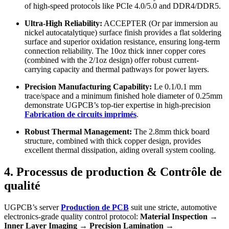
of high-speed protocols like PCIe
4.0/5.0
and DDR4/DDR5
.
Ultra-High Reliability
:
ACCEPTER (Or par immersion au
nickel autocatalytique)
surface finish provides a flat soldering
surface and superior oxidation resistance
,
ensuring long-term
connection reliability
.
The 10oz thick inner copper cores
(
combined with the 2/1oz design
)
offer robust current-
carrying capacity and thermal pathways for power layers
.
Precision Manufacturing Capability
:
Le 0.1/0.1
mm
trace/space and a minimum finished hole diameter of 0.25mm
demonstrate UGPCB’s top-tier expertise in high-precision
Fabrication de circuits imprimés
.
Robust Thermal Management
:
The 2.8mm thick board
structure
,
combined with thick copper design
,
provides
excellent thermal dissipation
,
aiding overall system cooling
.
4. Processus de production & Contrôle de
qualité
UGPCB’s server
Production de PCB
suit une stricte,
automotive
electronics-grade quality control protocol
:
Material Inspection →
Inner Layer Imaging → Precision Lamination →