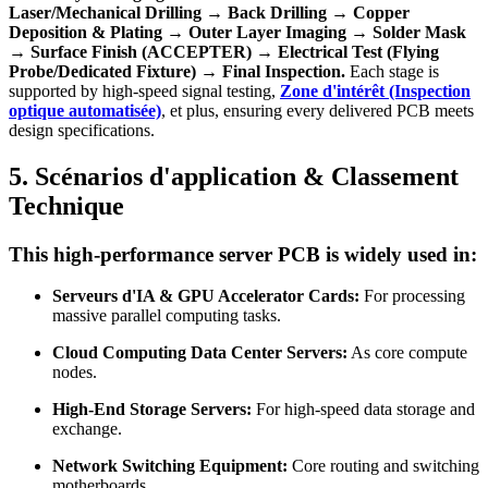
Laser/Mechanical Drilling → Back Drilling → Copper
Deposition
&
Plating → Outer Layer Imaging → Solder Mask
→ Surface Finish
(ACCEPTER)
→ Electrical Test
(
Flying
Probe/Dedicated Fixture
)
→ Final Inspection
.
Each stage is
supported by high-speed signal testing
,
Zone d'intérêt (Inspection
optique automatisée)
, et plus,
ensuring every delivered PCB meets
design specifications
.
5. Scénarios d'application & Classement
Technique
This high-performance server PCB is widely used in
:
Serveurs d'IA &
GPU Accelerator Cards
:
For processing
massive parallel computing tasks
.
Cloud Computing Data Center Servers
:
As core compute
nodes
.
High-End Storage Servers
:
For high-speed data storage and
exchange
.
Network Switching Equipment
:
Core routing and switching
motherboards
.