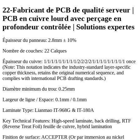
22-Fabricant de PCB de qualité serveur |
PCB en cuivre lourd avec perçage en
profondeur contrôlée | Solutions expertes
Épaisseur du panneau: 2.8
mm ±
10%
Nombre de couches: 22 Calques
Épaisseur du cuivre: 1/1/1/1/1/1/1/1/1/2/2/2/2/1/1/1/1/1/1/1/1/1 once
(Note:
This notation indicates the industry-standard layer-specific
copper thickness
,
retains the original numerical sequence
,
and
complies with international PCB drafting standards.
)
Diamètre minimum du trou: 0.25mm
Largeur de ligne / Espace: 0.1mm / 0.1mm
Laminate Type
:
Lianmao IT-968G
&
IT-180A
Key Technical Features
:
High-speed laminate
,
back drilling
, RTF
(
Reverse Treat Foil
) feuille de cuivre,
hybrid lamination
Finition de surface: ACCEPTER (Or par immersion au nickel