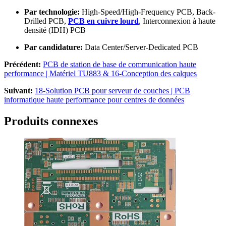
Par technologie:
High-Speed/High-Frequency PCB
,
Back-
Drilled PCB
,
PCB en cuivre lourd
, Interconnexion à haute
densité (IDH) PCB
Par candidature:
Data Center/Server-Dedicated PCB
Précédent:
PCB de station de base de communication haute
performance | Matériel TU883 & 16-Conception des calques
Suivant:
18-Solution PCB pour serveur de couches | PCB
informatique haute performance pour centres de données
Produits connexes