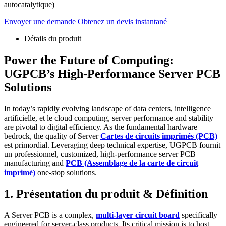
autocatalytique)
Envoyer une demande
Obtenez un devis instantané
Détails du produit
Power the Future of Computing
:
UGPCB’s High-Performance Server PCB
Solutions
In today’s rapidly evolving landscape of data centers
, intelligence
artificielle, et le cloud computing,
server performance and stability
are pivotal to digital efficiency
.
As the fundamental hardware
bedrock
,
the quality of Server
Cartes de circuits imprimés (PCB)
est primordial.
Leveraging deep technical expertise
, UGPCB fournit
un professionnel,
customized
,
high-performance server PCB
manufacturing and
PCB (Assemblage de la carte de circuit
imprimé)
one-stop solutions
.
1. Présentation du produit & Définition
A Server PCB is a complex
,
multi-layer circuit board
specifically
engineered for server-class products
.
Its critical mission is to host