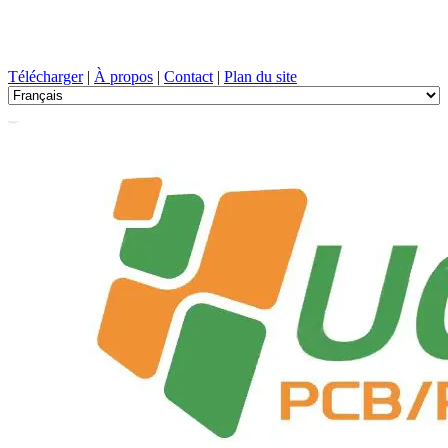
Conception de circuits imprimés, Fabrication, PCB, PECVD, et
sélection des composants avec un service à guichet unique
Télécharger
|
À propos
|
Contact
|
Plan du site