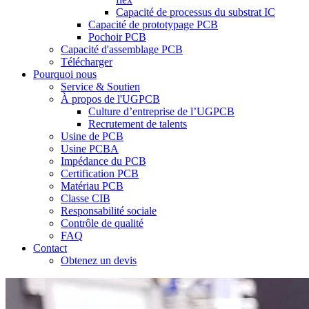
Capacité de processus du substrat IC
Capacité de prototypage PCB
Pochoir PCB
Capacité d'assemblage PCB
Télécharger
Pourquoi nous
Service & Soutien
À propos de l'UGPCB
Culture d’entreprise de l’UGPCB
Recrutement de talents
Usine de PCB
Usine PCBA
Impédance du PCB
Certification PCB
Matériau PCB
Classe CIB
Responsabilité sociale
Contrôle de qualité
FAQ
Contact
Obtenez un devis