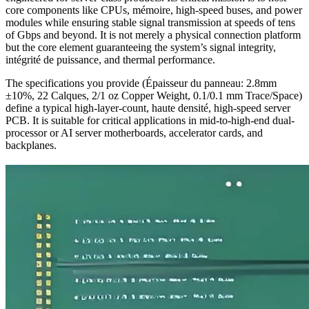
core components like CPUs
, mémoire,
high-speed buses
,
and power
modules while ensuring stable signal transmission at speeds of tens
of Gbps and beyond
.
It is not merely a physical connection platform
but the core element guaranteeing the system’s signal integrity
,
intégrité de puissance,
and thermal performance
.
The specifications you provide
(Épaisseur du panneau: 2.8mm
±10%, 22 Calques, 2/1
oz Copper Weight
, 0.1/0.1
mm Trace/Space
)
define a typical high-layer-count
, haute densité,
high-speed server
PCB
.
It is suitable for critical applications in mid-to-high-end dual-
processor or AI server motherboards
,
accelerator cards
,
and
backplanes
.