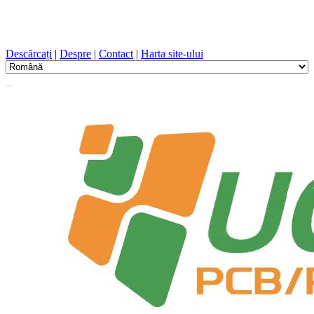
Proiectare PCB, Fabricație, PCB, PECVD, și selecția
componentelor cu un serviciu unic
Descărcați
|
Despre
|
Contact
|
Harta site-ului