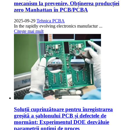
mecanism la prevenire, Obținerea producției
zero Manhattan în PCB/PCBA
2025-09-29
Tehnica PCBA
In the rapidly evolving electronics manufactur
...
Citeşte mai mult
Soluții cuprinzătoare pentru înregistrarea
greșită a șablonului PCB și defectele de
mormânt: Experimentul DOE dezvăluie
parametrii optimi de proces