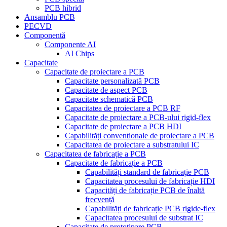
PCB hibrid
Ansamblu PCB
PECVD
Componentă
Componente AI
AI Chips
Capacitate
Capacitate de proiectare a PCB
Capacitate personalizată PCB
Capacitate de aspect PCB
Capacitate schematică PCB
Capacitatea de proiectare a PCB RF
Capacitate de proiectare a PCB-ului rigid-flex
Capacitate de proiectare a PCB HDI
Capabilități convenționale de proiectare a PCB
Capacitatea de proiectare a substratului IC
Capacitatea de fabricație a PCB
Capacitate de fabricație a PCB
Capabilități standard de fabricație PCB
Capacitatea procesului de fabricație HDI
Capacități de fabricație PCB de înaltă
frecvență
Capabilități de fabricație PCB rigide-flex
Capacitatea procesului de substrat IC
Capacitate de prototipare PCB