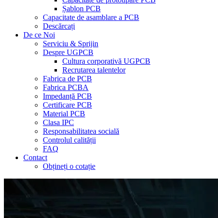
Șablon PCB
Capacitate de asamblare a PCB
Descărcați
De ce Noi
Serviciu & Sprijin
Despre UGPCB
Cultura corporativă UGPCB
Recrutarea talentelor
Fabrica de PCB
Fabrica PCBA
Impedanță PCB
Certificare PCB
Material PCB
Clasa IPC
Responsabilitatea socială
Controlul calității
FAQ
Contact
Obțineți o cotație