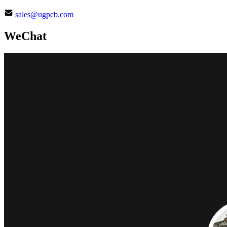
sales@ugpcb.com
WeChat