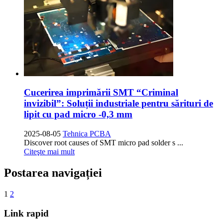
Cucerirea imprimării SMT “Criminal
invizibil”: Soluții industriale pentru sărituri de
lipit cu pad micro -0,3 mm
2025-08-05
Tehnica PCBA
Discover root causes of SMT micro pad solder s
...
Citeşte mai mult
Postarea navigației
1
2
Link rapid