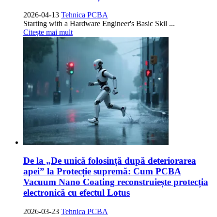
2026-04-13
Tehnica PCBA
Starting with a Hardware Engineer's Basic Skil
...
Citeşte mai mult
De la „De unică folosință după deteriorarea
apei” la Protecție supremă: Cum PCBA
Vacuum Nano Coating reconstruiește protecția
electronică cu efectul Lotus
2026-03-23
Tehnica PCBA