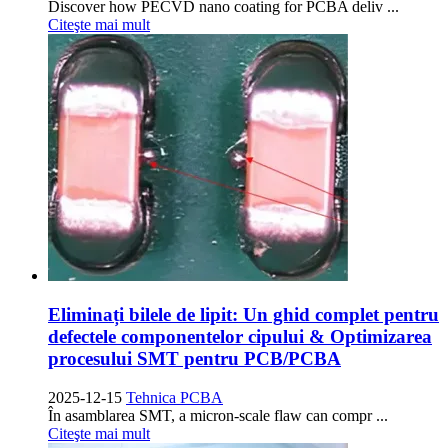
Discover how PECVD nano coating for PCBA deliv
...
Citeşte mai mult
Eliminați bilele de lipit: Un ghid complet pentru
defectele componentelor cipului & Optimizarea
procesului SMT pentru PCB/PCBA
2025-12-15
Tehnica PCBA
În asamblarea SMT,
a micron-scale flaw can compr
...
Citeşte mai mult