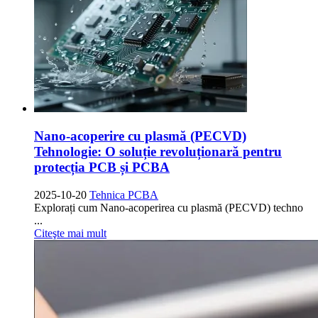
Nano-acoperire cu plasmă (PECVD)
Tehnologie: O soluție revoluționară pentru
protecția PCB și PCBA
2025-10-20
Tehnica PCBA
Explorați cum Nano-acoperirea cu plasmă (PECVD)
techno
...
Citeşte mai mult