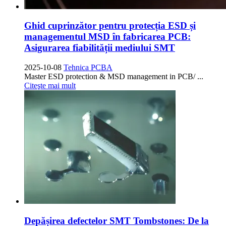
Ghid cuprinzător pentru protecția ESD și
managementul MSD în fabricarea PCB:
Asigurarea fiabilității mediului SMT
2025-10-08
Tehnica PCBA
Master ESD protection & MSD management in PCB/
...
Citeşte mai mult
Depășirea defectelor SMT Tombstones: De la