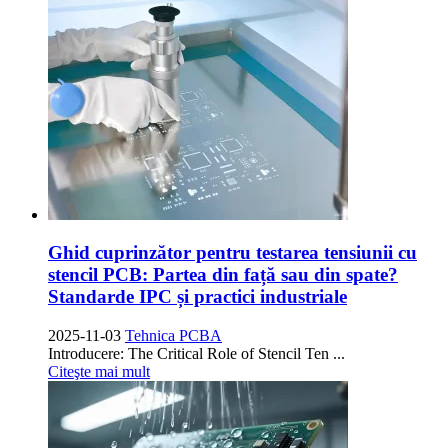
Ghid cuprinzător pentru testarea tensiunii cu
stencil PCB: Partea din față sau din spate?
Standarde IPC și practici industriale
2025-11-03
Tehnica PCBA
Introducere:
The Critical Role of Stencil Ten
...
Citeşte mai mult