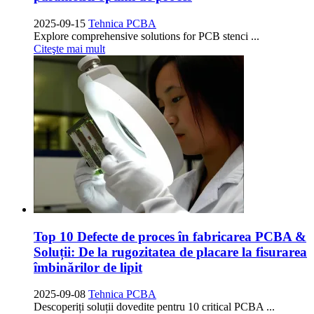
2025-09-15
Tehnica PCBA
Explore comprehensive solutions for PCB stenci
...
Citeşte mai mult
Top 10 Defecte de proces în fabricarea PCBA &
Soluții: De la rugozitatea de placare la fisurarea
îmbinărilor de lipit
2025-09-08
Tehnica PCBA
Descoperiți soluții dovedite pentru 10
critical PCBA
...