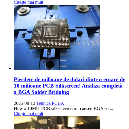
Citeşte mai mult
Pierdere de milioane de dolari dintr-o eroare de
10 milioane PCB Silkscreen! Analiza completă
a BGA Solder Bridging
2025-08-12
Tehnica PCBA
How a 10MIL PCB silkscreen error caused BGA so
...
Citeşte mai mult