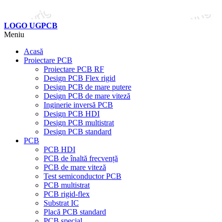
LOGO UGPCB
Meniu
Acasă
Proiectare PCB
Proiectare PCB RF
Design PCB Flex rigid
Design PCB de mare putere
Design PCB de mare viteză
Inginerie inversă PCB
Design PCB HDI
Design PCB multistrat
Design PCB standard
PCB
PCB HDI
PCB de înaltă frecvență
PCB de mare viteză
Test semiconductor PCB
PCB multistrat
PCB rigid-flex
Substrat IC
Placă PCB standard
PCB special