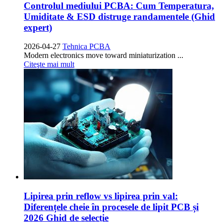
Controlul mediului PCBA: Cum Temperatura,
Umiditate & ESD distruge randamentele (Ghid
expert)
2026-04-27
Tehnica PCBA
Modern electronics move toward miniaturization
...
Citeşte mai mult
Lipirea prin reflow vs lipirea prin val:
Diferențele cheie în procesele de lipit PCB și
2026 Ghid de selecție