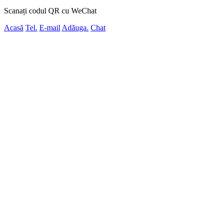
Scanați codul QR cu WeChat
Acasă
Tel.
E-mail
Adăuga.
Chat