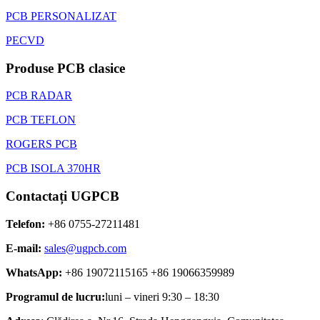
PCB PERSONALIZAT
PECVD
Produse PCB clasice
PCB RADAR
PCB TEFLON
ROGERS PCB
PCB ISOLA 370HR
Contactați UGPCB
Telefon:
+86 0755-27211481
E-mail:
sales@ugpcb.com
WhatsApp:
+86 19072115165 +86 19066359989
Programul de lucru:
luni – vineri 9:30 – 18:30