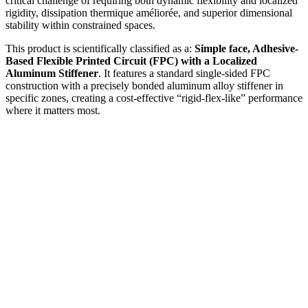
critical challenge of requiring both dynamic flexibility and localized
rigidity
, dissipation thermique améliorée,
and superior dimensional
stability within constrained spaces
.
This product is scientifically classified as a
:
Simple face,
Adhesive-
Based Flexible Printed Circuit
(FPC)
with a Localized
Aluminum Stiffener
.
It features a standard single-sided FPC
construction with a precisely bonded aluminum alloy stiffener in
specific zones
,
creating a cost-effective
“
rigid-flex-like
”
performance
where it matters most
.