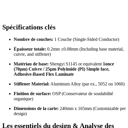
Spécifications clés
Nombre de couches:
1 Couche (
Single-Sided Conductor
)
Épaisseur totale:
0.2
mm ±0.08mm
(
Including base material
,
cuivre,
and stiffener
)
Matériau de base:
Shengyi S1145 or equivalent
1once
(70µm) Cuivre / 25
µm Polyimide
(PI) Simple face,
Adhesive-Based Flex Laminate
Stiffener Material
:
Aluminum Alloy
(par ex., 5052 ou 1060)
Finition de surface:
OSP (Conservateur de soudabilité
organique)
Dimensions de la carte:
240
mm x 165mm
(
Customizable per
design
)
Les essentiels du design & Analyse des