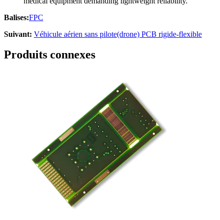
medical equipment demanding lightweight reliability
.
Balises:
FPC
Suivant:
Véhicule aérien sans pilote(drone) PCB rigide-flexible
Produits connexes