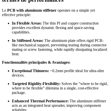
Le
PCB with aluminum stiffener
operates on a simple yet
effective principle
:
In Flexible Areas
:
The thin PI and copper construction
provides excellent dynamic flexing and space-saving
capabilities
.
In Stiffened Areas
:
The aluminum plate offers rigid PCB-
like mechanical support
,
preventing tearing during connector
mating or screw fastening
,
while rapidly dissipating localized
heat
.
Fonctionnalités principales & Avantages:
Exceptional Thinness
:
~0.2mm profile ideal for ultra-slim
devices
.
Targeted Rigidity-Flexibility
:
Solves the
“
where to be rigid
,
where to be flexible
”
dilemma in a single
,
cost-effective
package
.
Enhanced Thermal Performance
:
The aluminum stiffener
acts as an integrated heat spreader
,
improving component
reliability
.