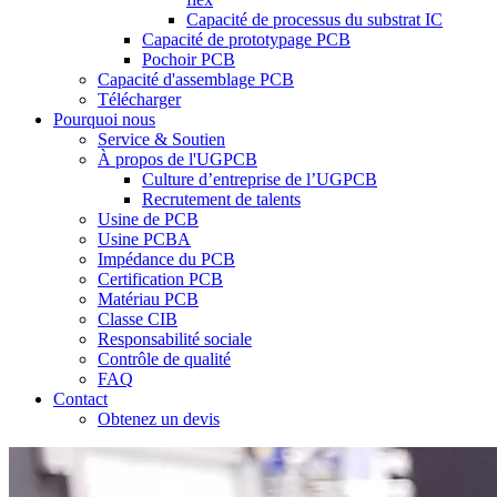
Capacité de processus du substrat IC
Capacité de prototypage PCB
Pochoir PCB
Capacité d'assemblage PCB
Télécharger
Pourquoi nous
Service & Soutien
À propos de l'UGPCB
Culture d’entreprise de l’UGPCB
Recrutement de talents
Usine de PCB
Usine PCBA
Impédance du PCB
Certification PCB
Matériau PCB
Classe CIB
Responsabilité sociale
Contrôle de qualité
FAQ
Contact
Obtenez un devis