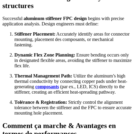
structures
Successful
aluminum stiffener FPC design
begins with precise
application analysis
.
Design engineers must define
:
Stiffener Placement
:
Accurately identify areas for connector
mounting
, placement des composants,
or mechanical
fastening
.
Dynamic Flex Zone Planning
:
Ensure bending occurs only
in designated flexible areas
,
avoiding the stiffener to maximize
flex life
.
Thermal Management Path
:
Utilize the aluminum’s high
thermal conductivity by connecting copper pads under heat-
generating
composants
(par ex., LED, ICS)
directly to the
stiffener
,
creating an efficient heat-spreading pathway
.
Tolérance &
Registration
:
Strictly control the alignment
tolerance between the stiffener and the FPC to ensure accurate
mounting hole placement
.
Comment ça marche & Avantages en
termes de performances