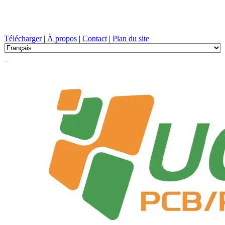
Conception de circuits imprimés, Fabrication, PCB, PECVD, et
sélection des composants avec un service à guichet unique
Télécharger
|
À propos
|
Contact
|
Plan du site